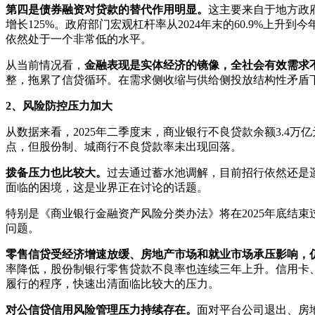
第四是债券融资对贷款的替代作用明显。
这主要来自于地方政府
增长125%。政府部门宏观杠杆率从2024年末的60.9%上
依然处于一个非常低的水平。
从当前情况看，
金融表现是实体经济的镜像，全社会有效需求
整，拖累了信贷循环。在需求侧收缩与供给侧投放结构性矛盾
2、风险防控压力加大
从数据来看，2025年二季度末，商业银行不良贷款余额3.4万亿元，
点，但股份制、城商行不良贷款率未出现回落。
拨备压力也比较大。
过去通过蓄水池调解，目前招行依然还是遥
面临的困境，这是业界正在讨论的话题。
特别是《商业银行金融资产风险分类办法》将在2025年底结
问题。
零售信贷受经济增速放缓、房地产市场和就业市场承压影响，
率降低，股份制银行零售贷款不良率也连续三年上升。信用卡
履行的程序，快速出清面临比较大的压力。
对公信贷信用风险管理压力持续存在。
面对平台公司退出、房