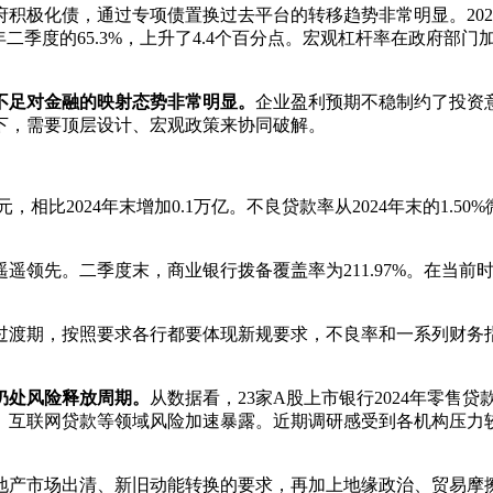
积极化债，通过专项债置换过去平台的转移趋势非常明显。202
升到今年二季度的65.3%，上升了4.4个百分点。宏观杠杆率在政
不足对金融的映射态势非常明显。
企业盈利预期不稳制约了投资
下，需要顶层设计、宏观政策来协同破解。
相比2024年末增加0.1万亿。不良贷款率从2024年末的1.50%微
遥领先。二季度末，商业银行拨备覆盖率为211.97%。在当
束过渡期，按照要求各行都要体现新规要求，不良率和一系列财
仍处风险释放周期。
从数据看，23家A股上市银行2024年零售贷
、互联网贷款等领域风险加速暴露。近期调研感受到各机构压力
地产市场出清、新旧动能转换的要求，再加上地缘政治、贸易摩