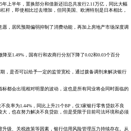
5年上半年，置换部分和借新还旧总共发行2.11万亿，同比大幅
府部门加杠杆，即使相比过去增加，但同美国、欧洲特别是日本相比，
意愿，居民预期偏弱抑制了消费动能，再加上房地产市场深度调
降至1.49%，国有行和农商行分别下降了0.02和0.03个百分
前时期，是否可以给予一定的监管宽松，通过拨备调剂来解决银行
务指标都会出现相对明显的波动，这也是所有同业将会同时面临的
款不良率为1.44%，同比上升21个BP，仅3家银行零售贷款不良
较大，也在努力解决不良贷款，但是受限于目前司法环境和必须
擦升级、关税政策等因素，银行信用风险管理压力持续存在。从