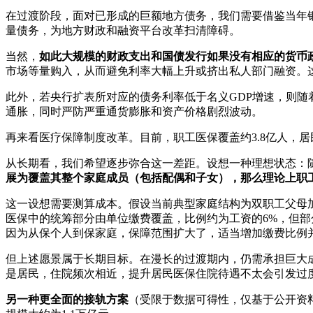
在过渡阶段，面对已形成的巨额地方债务，我们需要借鉴当年
量债务，为地方财政和融资平台改革扫清障碍。
当然，
如此大规模的财政支出和国债发行如果没有相应的货币
市场等量购入，从而避免利率大幅上升或挤出私人部门融资。
此外，若央行扩表所对应的债务利率低于名义GDP增速，则随
通胀，同时严防严重通货膨胀和资产价格剧烈波动。
再来看医疗保障制度改革。目前，职工医保覆盖约3.8亿人，居
从长期看，我们希望逐步弥合这一差距。设想一种理想状态：
展为覆盖其整个家庭成员（包括配偶和子女），那么理论上职
这一设想需要测算成本。假设当前典型家庭结构为双职工父母
医保中的统筹部分由单位缴费覆盖，比例约为工资的6%，但
因为从保个人到保家庭，保障范围扩大了，适当增加缴费比例
但上述愿景属于长期目标。在漫长的过渡期内，仍需承担巨大
是居民，住院频次相近，提升居民医保住院待遇不太会引发过度
另一种更全面的接轨方案
（受限于数据可得性，仅基于公开资