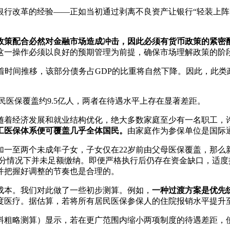
银行改革的经验——正如当初通过剥离不良资产让银行“轻装上阵
政策配合必然对金融市场造成冲击，因此必须有货币政策的紧密
这一操作必须以良好的预期管理为前提，确保市场理解政策的阶
着时间推移，该部分债务占GDP的比重将自然下降。因此，此
民医保覆盖约9.5亿人，两者在待遇水平上存在显著差距。
随着经济发展和就业结构优化，绝大多数家庭至少有一名职工，
工医保体系便可覆盖几乎全体国民。
由家庭作为参保单位是国际
加一至两个未成年子女，子女仅在22岁前由父母医保覆盖，那么
部分情况下并未足额缴纳。即便严格执行后仍存在资金缺口，适
并把握好调整的节奏也是合理的。
成本。我们对此做了一些初步测算。例如，
一种过渡方案是优先
医疗。据估算，若将所有居民医保参保人的住院报销水平提升至
料粗略测算）显示，若在更广范围内缩小两项制度的待遇差距，