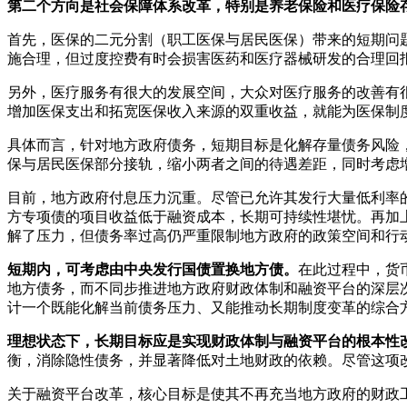
第二个方向是社会保障体系改革，特别是养老保险和医疗保险
首先，医保的二元分割（职工医保与居民医保）带来的短期问
施合理，但过度控费有时会损害医药和医疗器械研发的合理回
另外，医疗服务有很大的发展空间，大众对医疗服务的改善有
增加医保支出和拓宽医保收入来源的双重收益，就能为医保制
具体而言，针对地方政府债务，短期目标是化解存量债务风险
保与居民医保部分接轨，缩小两者之间的待遇差距，同时考虑
目前，地方政府付息压力沉重。尽管已允许其发行大量低利率
方专项债的项目收益低于融资成本，长期可持续性堪忧。再加
解了压力，但债务率过高仍严重限制地方政府的政策空间和行
短期内，可考虑由中央发行国债置换地方债。
在此过程中，货
地方债务，而不同步推进地方政府财政体制和融资平台的深层
计一个既能化解当前债务压力、又能推动长期制度变革的综合
理想状态下，长期目标应是实现财政体制与融资平台的根本性
衡，消除隐性债务，并显著降低对土地财政的依赖。尽管这项
关于融资平台改革，核心目标是使其不再充当地方政府的财政