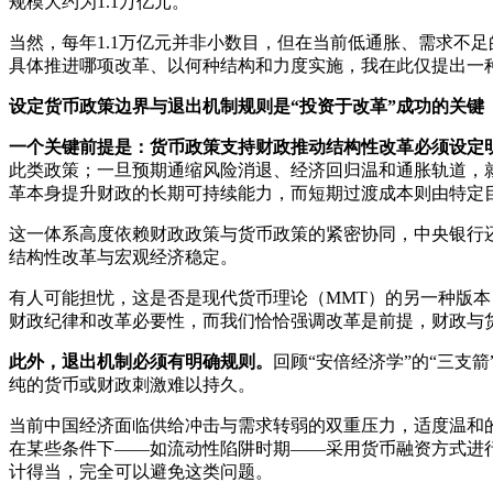
规模大约为1.1万亿元。
当然，每年1.1万亿元并非小数目，但在当前低通胀、需求不
具体推进哪项改革、以何种结构和力度实施，我在此仅提出一
设定货币政策边界与退出机制规则是“投资于改革”成功的关键
一个关键前提是：货币政策支持财政推动结构性改革必须设定
此类政策；一旦预期通缩风险消退、经济回归温和通胀轨道，
革本身提升财政的长期可持续能力，而短期过渡成本则由特定目
这一体系高度依赖财政政策与货币政策的紧密协同，中央银行
结构性改革与宏观经济稳定。
有人可能担忧，这是否是现代货币理论（MMT）的另一种版
财政纪律和改革必要性，而我们恰恰强调改革是前提，财政与
此外，退出机制必须有明确规则。
回顾“安倍经济学”的“三
纯的货币或财政刺激难以持久。
当前中国经济面临供给冲击与需求转弱的双重压力，适度温和
在某些条件下——如流动性陷阱时期——采用货币融资方式进
计得当，完全可以避免这类问题。