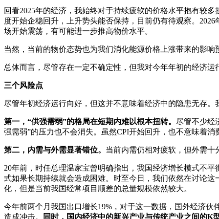
回看2025年的经济，我始终对于持续疲软的价格水平抱有较
度开始企稳回升，上升势头能否保持，目前仍有待观察。202
场开始震荡，有可能进一步推高物价水平。
当然，当前的物价态势也为我们消化能源价格上涨带来的影响
总体而言，尽管存在一定不确定性，但我对今年年初的经济运
三个风险点
尽管年初经济运行向好，但这并不意味着经济中的隐患无存。
第一，“供强需弱”的格局在短期内难以根本扭转。
尽管不少经
强需弱”的压力也不会消失。虽然CPI开始回升，也不意味着
第二，内需与外需显著错位。
当前内需仍相对疲软，但外需十
20年前，时任总理温家宝曾明确指出，我国经济增长模式不
式如果长期持续就会造成困难。时至今日，我们依然在讨论这一
化，但是当前我国经常项目顺差的总量规模依然较大。
今年前两个月我国出口增长19%，对于这一数据，国外经济
造成冲击。
同时，国内经济中的新兴产业与传统产业之间的K