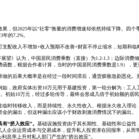
，但2025年以“社零”衡量的消费增速却依然持续下降。四个季度的同
3年的7.2%。
可支配收入不增加+收入预期不改善+财富不停止缩水，短期和临
世界经济展望》认为，中国居民消费乘数（直接）为1.2-1.3；边际消
费函数，根据合作者计算，当时的中国居民消费乘数是1.9），
做的后果大概率是在经过一段时间滞后，通货膨胀急剧恶化。美国
例如，政府实体出资10万元用于基建投资，第一轮分解为：工人
。初始10万元，经过多轮传导，最终会形成几倍于初始额的居民
性临时转移收入，而是持续性、永久性收入。根据永久收入理论
资金的漏出，但这种漏出应该小于财政刺激消费情况下的漏出。
具有“挤入效应”。
基础设施投资由于其长期性、基础性和公益性
低私人企业运营成本与交易成本，提升私人投资潜在回报率，从而
心利息率上升对私人部门产生的“挤出效应”。