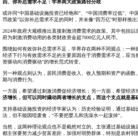
四、弥补总需求不足：学界两大政策路径分歧
或许同“中国基础设施投资已经饱和”、“中国消费率过低”、
币政策”以弥补总需求不足的同时，并未像“四万亿”时那样推
2024年政府大规模推出直接刺激消费需求的政策。其中包括
府为刺激消费动用的各类财政资金超7000亿元人民币。
围绕如何有效弥补总需求不足，学界存在两种不同观点：一种
经济下行与有效需求不足的主要原因在于消费需求不足，应当
资驱动向消费驱动”的增长范式转变。
另一种观点则认为，居民消费是收入、收入预期和资产的函数
期与消费行为。
一方面，希望通过刺激消费促经济增长；另一方面，希望经济
济增长，但可以同时撬动两者增长的支点，而这个支点就是基
支持基础设施投资的经济学家认为：历史经验证明，通过基础
法，但不能因噎废食，“不要把婴儿和洗澡水一起泼掉”。
当然，这两种理论观点也不是截然对立的。主张通过基础设施
都主张要努力减少贫富差距，加强对弱势群体，特别是农村弱