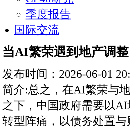
季度报告
国际交流
当AI繁荣遇到地产调
发布时间：2026-06-01 20:
简介:总之，在AI繁荣与
之下，中国政府需要以A
转型阵痛，以债务处置与