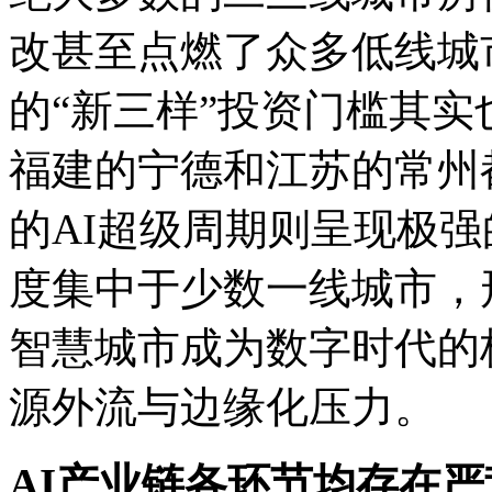
改甚至点燃了众多低线城市的
的“新三样”投资门槛其
福建的宁德和江苏的常州
的AI超级周期则呈现极
度集中于少数一线城市，
智慧城市成为数字时代的
源外流与边缘化压力。
AI产业链各环节均存在