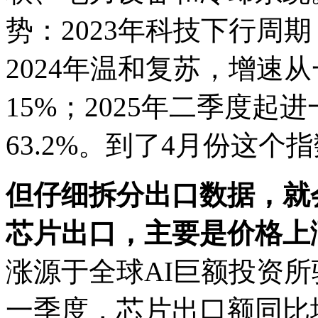
势：2023年科技下行周期
2024年温和复苏，增速
15%；2025年二季度
63.2%。到了4月份这个
但仔细拆分出口数据，就
芯片出口，主要是价格上
涨源于全球AI巨额投资所
一季度，芯片出口额同比增长