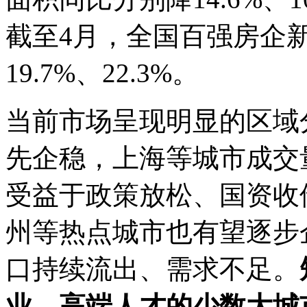
截至4月，全国百强房企
19.7%、22.3%。
当前市场呈现明显的区域
先企稳，上海等城市成交
受益于政策放松、国资收
州等热点城市也有望逐步
口持续流出、需求不足。
业、高端人才的少数大城