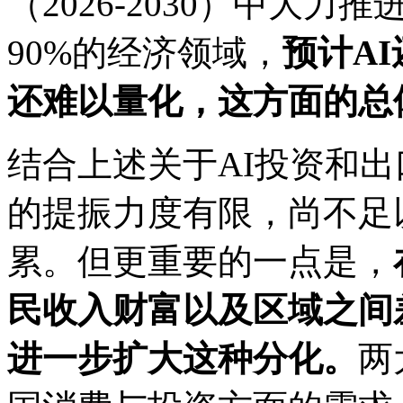
（2026-2030）中大力推
90%的经济领域，
预计A
还难以量化，这方面的总
结合上述关于AI投资和出
的提振力度有限，尚不足
累。但更重要的一点是，
民收入财富以及区域之间
进一步扩大这种分化。
两