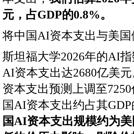
元，占GDP的0.8%。
将中国AI资本支出与美
斯坦福大学2026年的AI
AI资本支出达2680亿美
资本支出预测上调至7250
国AI资本支出约占其GDP的
国AI资本支出规模约为美