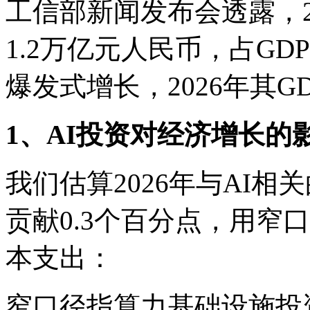
工信部新闻发布会透露，2
1.2万亿元人民币，占GD
爆发式增长，2026年其G
1、AI投资对经济增长的
我们估算2026年与AI相
贡献0.3个百分点，用窄
本支出：
窄口径指算力基础设施投