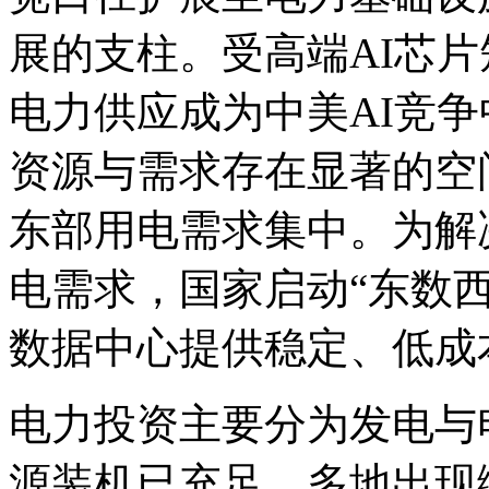
展的支柱。受高端AI芯
电力供应成为中美AI竞
资源与需求存在显著的空
东部用电需求集中。为解
电需求，国家启动“东数西
数据中心提供稳定、低成
电力投资主要分为发电与
源装机已充足，多地出现