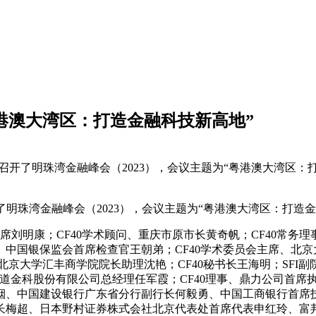
“粤港澳大湾区：打造金融科技新高地”
南沙召开了明珠湾金融峰会（2023），会议主题为“粤港澳大湾区：
开了明珠湾金融峰会（2023），会议主题为“粤港澳大湾区：打造
主席刘明康；CF40学术顾问、重庆市原市长黄奇帆；CF40常务
中国银保监会首席检查官王朝弟；CF40学术委员会主席、北
北京大学汇丰商学院院长助理沈艳；CF40秘书长王海明；SFI副
道金科股份有限公司总经理任军霞；CF40理事、鼎力公司首席
烟、中国建设银行广东省分行副行长何毅勇、中国工商银行首席
长梅超、日本野村证券株式会社北京代表处首席代表申红玲、富