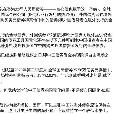
债券,在香港发行人民币债券———点心债也属于这一范畴)、全球
际金融公司 (IFC)和亚行发行的熊猫债)、外国借贷者在境外
香港购买美元债券和其他币种的债券)和外国借贷者在境外发行的全
行的全球债券、外国债券 (熊猫债)和欧洲债券向境外提供资金,
国的债券工具国际化还存在以下几种可能性:中国投资者在中国
洲债券;境外投资者在中国购买外国借贷者发行的全球债券。
易已经达到足够规模之日,即中国债券资金实现跨境自由流动之
。但截至2020年第二季度末,全球国际债券25.58万亿美元存量中,
券市场境外机构持有占比仅为2.92%。与此形成鲜明对比的是,截至
地。
。但我感觉讨论中国债券的国际化问题 (不是债市国际化)似应
靠外资维持经济增长。因而，可以主张中国的海外债务应该保持在
因而，也可以主张中国的海外资产应该维持在一个较低水平上。