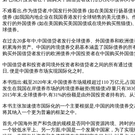
不难看出,作为借贷者,中国发行外国债券 (如在美国发行扬基
债券 (如我国内地企业在我国香港发行全球销售的美元债券)。作
发行的外国债券 (如在美国购买美国国债或在境外购买熊猫债)
球债券。
在过去20多年中,中国借贷者发行全球债券、外国债券和欧洲债
积累海外资产。中国的跨境债券交易基本涵盖了国际债券的所有
购买外国借贷者发行的欧洲债券;中国投资者在中国购买外国借
中国借贷者和投资者同境外投资者和借贷者之间的所有通过债 
日, 便是中国债券市场实现国际化之时。
本书指出:截至2020年末,中国债券市场规模超过110 万亿元,占
发生在我国在岸债券市场的跨境债券融资(熊猫债)存量只有383亿
2015年末,全球债券中,有31%的份额是由外国投资者持有的
本书主张加速债市国际化的一个主要根据是,中国的跨境债券交易
将其纳入一个更为普遍的框架之中。
首先,中国海外资产和负债的规模是否同中国资源跨境、跨时的
一个较低水平上。另一方面,中国是一个发展中国家，为了实现