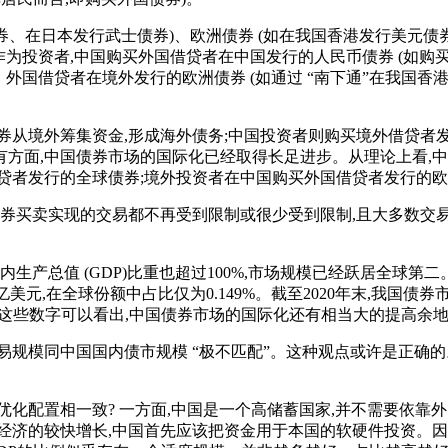
债券、在日本发行武士债券)、欧洲债券 (如在我国香港发行美元
为投资者,中国购买外国借贷者在中国发行的人民币债券 (如购买国
、外国借贷者在境外发行的欧洲债券 (如通过 “南下通”在我国
券从境外筹集资金,形成海外债务;中国投资者则购买境外借贷者发
方面,中国债券市场的国际化已经取得长足进步。从理论上看,中
贷者发行的全球债券;境外投资者在中国购买外国借贷者发行的欧
券买卖实现的交易都不再受到限制或很少受到限制,且大多数交
国内生产总值 (GDP)比重也超过100%,市场规模已经跃居全球第二
美元,在全球份额中占比仅为0.149%。截至2020年末,我国债
。从这些数字可以看出,中国债券市场的国际化还有相当大的提高余
规模同中国国内债市规模 “极不匹配”。这种观点或许是正确的
优化配置相一致? 一方面,中国是一个高储蓄国家,并不需要依
经济的较快增长,中国首先应该把资金用于本国的软硬件投资。