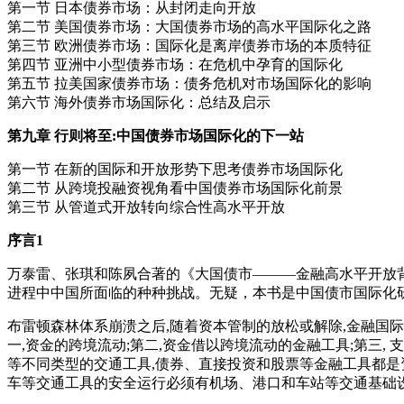
第一节 日本债券市场：从封闭走向开放
第二节 美国债券市场：大国债券市场的高水平国际化之路
第三节 欧洲债券市场：国际化是离岸债券市场的本质特征
第四节 亚洲中小型债券市场：在危机中孕育的国际化
第五节 拉美国家债券市场：债务危机对市场国际化的影响
第六节 海外债券市场国际化：总结及启示
第九章 行则将至:中国债券市场国际化的下一站
第一节 在新的国际和开放形势下思考债券市场国际化
第二节 从跨境投融资视角看中国债券市场国际化前景
第三节 从管道式开放转向综合性高水平开放
序言1
万泰雷、张琪和陈夙合著的《大国债市———金融高水平开放背景下的国际化之
进程中中国所面临的种种挑战。无疑，本书是中国债市国际化
布雷顿森林体系崩溃之后,随着资本管制的放松或解除,金融国
一,资金的跨境流动;第二,资金借以跨境流动的金融工具;第三
等不同类型的交通工具,债券、直接投资和股票等金融工具都是
车等交通工具的安全运行必须有机场、港口和车站等交通基础